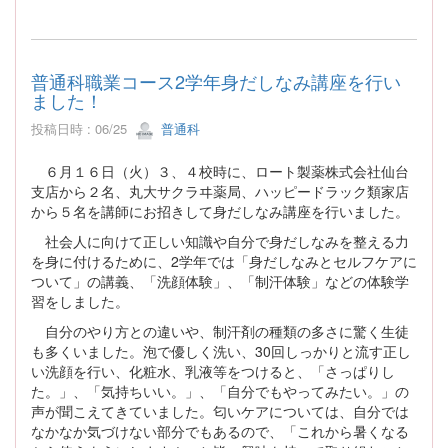
普通科職業コース2学年身だしなみ講座を行い
ました！
投稿日時 : 06/25
普通科
６月１６日（火）３、４校時に、ロート製薬株式会社仙台
支店から２名、丸大サクラヰ薬局、ハッピードラック類家店
から５名を講師にお招きして身だしなみ講座を行いました。
社会人に向けて正しい知識や自分で身だしなみを整える力
を身に付けるために、2学年では「身だしなみとセルフケアに
ついて」の講義、「洗顔体験」、「制汗体験」などの体験学
習をしました。
自分のやり方との違いや、制汗剤の種類の多さに驚く生徒
も多くいました。泡で優しく洗い、30回しっかりと流す正し
い洗顔を行い、化粧水、乳液等をつけると、「さっぱりし
た。」、「気持ちいい。」、「自分でもやってみたい。」の
声が聞こえてきていました。匂いケアについては、自分では
なかなか気づけない部分でもあるので、「これから暑くなる