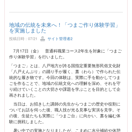
地域の伝統を未来へ！「つまご作り体験学習」
を実施しました
投稿日時 : 07/21
サイト管理者2
7月17日（金） 普通科職業コース2年生を対象に「つまご
作り体験学習」を行いました。
「つまご」とは、八戸地方が誇る国指定重要無形民俗文化財
「八戸えんぶり」の踊り手が履く、藁（わら）で作られた伝
統的な履き物です。今回の体験は、実際に手を動かしてつま
ごを作ることで、地域の伝統文化への理解を深め、それを守
り続けていくことの大切さや課題を学ぶことを目的として企
画されました。
当日は、お招きした講師の先生からつまごの歴史や役割に
ついてお話を伺った後、職人技が光る見事な実演を見学。そ
の後、生徒たちも実際に「つまご台」に向かい、藁を編む体
験に挑戦しました。
暑い中での実施となりましたが、こまめに水分補給や休憩