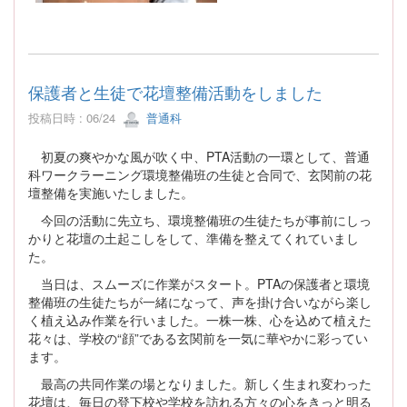
保護者と生徒で花壇整備活動をしました
投稿日時 : 06/24
普通科
初夏の爽やかな風が吹く中、PTA活動の一環として、普通
科ワークラーニング環境整備班の生徒と合同で、玄関前の花
壇整備を実施いたしました。
今回の活動に先立ち、環境整備班の生徒たちが事前にしっ
かりと花壇の土起こしをして、準備を整えてくれていまし
た。
当日は、スムーズに作業がスタート。PTAの保護者と環境
整備班の生徒たちが一緒になって、声を掛け合いながら楽し
く植え込み作業を行いました。一株一株、心を込めて植えた
花々は、学校の“顔”である玄関前を一気に華やかに彩ってい
ます。
最高の共同作業の場となりました。新しく生まれ変わった
花壇は、毎日の登下校や学校を訪れる方々の心をきっと明る