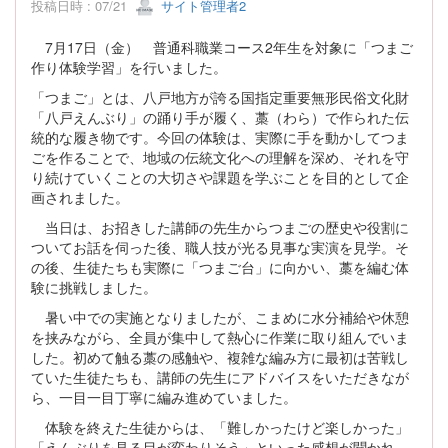
投稿日時 : 07/21
サイト管理者2
7月17日（金） 普通科職業コース2年生を対象に「つまご
作り体験学習」を行いました。
「つまご」とは、八戸地方が誇る国指定重要無形民俗文化財
「八戸えんぶり」の踊り手が履く、藁（わら）で作られた伝
統的な履き物です。今回の体験は、実際に手を動かしてつま
ごを作ることで、地域の伝統文化への理解を深め、それを守
り続けていくことの大切さや課題を学ぶことを目的として企
画されました。
当日は、お招きした講師の先生からつまごの歴史や役割に
ついてお話を伺った後、職人技が光る見事な実演を見学。そ
の後、生徒たちも実際に「つまご台」に向かい、藁を編む体
験に挑戦しました。
暑い中での実施となりましたが、こまめに水分補給や休憩
を挟みながら、全員が集中して熱心に作業に取り組んでいま
した。初めて触る藁の感触や、複雑な編み方に最初は苦戦し
ていた生徒たちも、講師の先生にアドバイスをいただきなが
ら、一目一目丁寧に編み進めていました。
体験を終えた生徒からは、「難しかったけど楽しかった」
「えんぶりを見る目が変わりそう」といった感想が聞かれ、