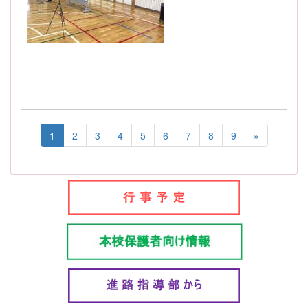
1
2
3
4
5
6
7
8
9
»