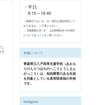
・平日
8:10～16:40
・授業日でない土・日・祝日は電話対応して
おりません。ご了承ください。
・【保護者の方へ】
上記時間以外での対応
については
コチラ
をご覧ください。
でし
所で
本校について
青森県立八戸高等支援学校（あおも
りけんりつはちのへこうとうしえん
がっこう）は、知的障害のある生徒
を対象としている高等部単独の学校
です。
Instagram