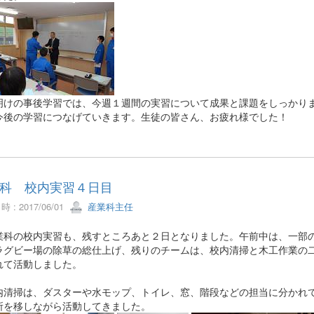
けの事後学習では、今週１週間の実習について成果と課題をしっかり
今後の学習につなげていきます。生徒の皆さん、お疲れ様でした！
科 校内実習４日目
 : 2017/06/01
産業科主任
科の校内実習も、残すところあと２日となりました。午前中は、一部
ラグビー場の除草の総仕上げ、残りのチームは、校内清掃と木工作業の
れて活動しました。
清掃は、ダスターや水モップ、トイレ、窓、階段などの担当に分かれ
所を移しながら活動してきました。