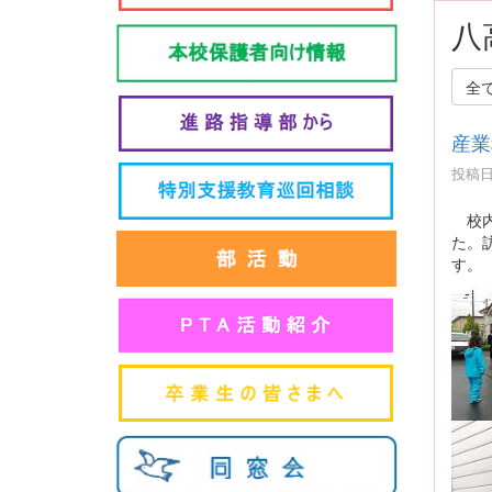
八
全
産業
投稿日時
校内
た。
す。