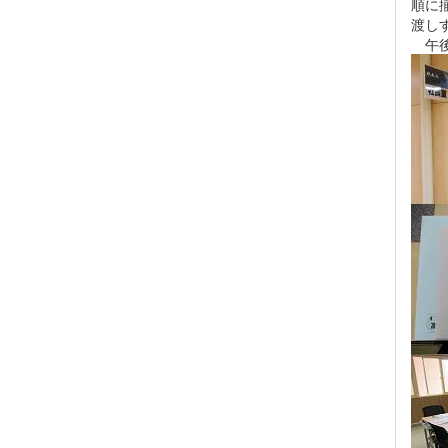
順に
渡し
午後