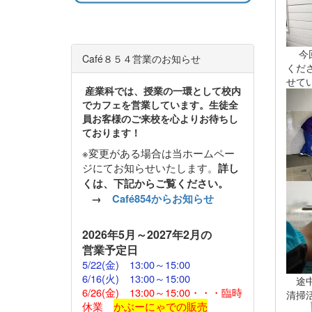
今回
Café８５４営業のお知らせ
くだ
せて
産業科では、授業の一環として校内
でカフェを営業しています。生徒全
員お客様のご来校を心よりお待ちし
ております！
※変更がある場合は当ホームペー
ジにてお知らせいたします。
詳し
くは、下記からご覧ください。
→
Café854からお知らせ
2026
年5月～2027年2月の
営業予定日
5/22(金)
13:00～15:00
6/16(火) 13:00～15:00
途中
6/26(金) 13:00～15:00・・・臨時
清掃
休業
かぶーにゃでの販売