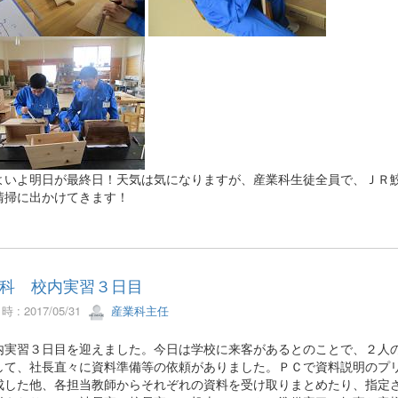
いよ明日が最終日！天気は気になりますが、産業科生徒全員で、ＪＲ
清掃に出かけてきます！
科 校内実習３日目
 : 2017/05/31
産業科主任
実習３日目を迎えました。今日は学校に来客があるとのことで、２人
して、社長直々に資料準備等の依頼がありました。ＰＣで資料説明のプ
成した他、各担当教師からそれぞれの資料を受け取りまとめたり、指定