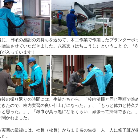
に、日頃の感謝の気持ちを込めて、木工作業で作製したプランターボ
を贈呈させていただきました。八高支（はちこうし）ということで、「8
ゴが入っています！
後の振り返りの時間には、生徒たちから、「校内清掃と同じ手順で進
できたので、校内実習の良い仕上げになった。」、「もっと体力と持久
うと思った。」、「雑巾が真っ黒になるくらい、頑張って掃除できた。
が聞かれました。
実習の最後には、社長（校長）から１６名の生徒一人一人に修了証が
した。