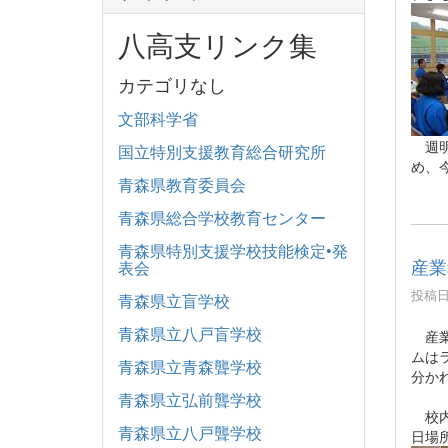
八高支リンク集
カテゴリなし
文部科学省
週明
国立特別支援教育総合研究所
め、
青森県教育委員会
青森県総合学校教育センター
青森県特別支援学校技能検定•発
産業
表会
投稿日時
青森県立盲学校
青森県立八戸盲学校
産業
ムは
青森県立青森聾学校
分か
青森県立弘前聾学校
校内
青森県立八戸聾学校
日場