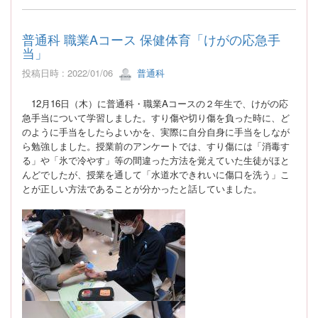
普通科 職業Aコース 保健体育「けがの応急手
当」
投稿日時 : 2022/01/06
普通科
12
月
16
日（木）に普通科・職業Aコースの２年生で、けがの応
急手当について学習しました。すり傷や切り傷を負った時に、ど
のように手当をしたらよいかを、実際に自分自身に手当をしなが
ら勉強しました。授業前のアンケートでは、すり傷には「消毒す
る」や「氷で冷やす」等の間違った方法を覚えていた生徒がほと
んどでしたが、授業を通して「水道水できれいに傷口を洗う」こ
とが正しい方法であることが分かったと話していました。