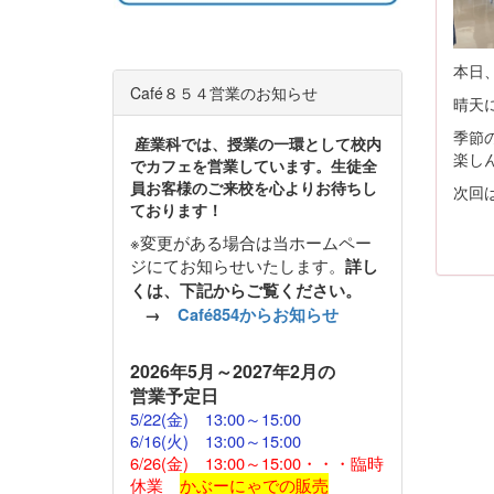
本日
Café８５４営業のお知らせ
晴天
季節
産業科では、授業の一環として校内
楽し
でカフェを営業しています。生徒全
員お客様のご来校を心よりお待ちし
次回
ております！
※変更がある場合は当ホームペー
ジにてお知らせいたします。
詳し
くは、下記からご覧ください。
→
Café854からお知らせ
2026
年5月～2027年2月の
営業予定日
5/22(金)
13:00～15:00
6/16(火) 13:00～15:00
6/26(金) 13:00～15:00・・・臨時
休業
かぶーにゃでの販売