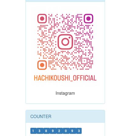
Instagram
COUNTER
1
3
8
9
2
0
9
3