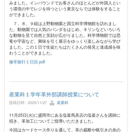
みました。インバウンドでお客さんのほとんどが外国人とい
う環境の中でレジを待つという東京ならでは体験をすること
ができました。
７、８、９組は上野動物園と国立科学博物館を訪れまし
た。動物園では人気のパンダをはじめ、キリンなどいろいろ
な動物を見て自然と笑顔が広がりました。科学博物館では恐
竜や宇宙など、興味を引く展示をゆっくり楽しみながら学び
ました。この１日で生徒たちはたくさんの発見と達成感を味
わうことができました。
修学旅行１日目.pdf
産業科１学年革外部講師授業について
投稿日時 : 2025/11/27
産業科
11月25日(火)に盛岡市にある塩釜馬具店の塩釜さんを講師に
招き、革加工についてご指導いただきました。
今回はカードケース作りを通して、革の裁断や蝋引きの糸の