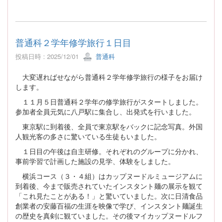
普通科２学年修学旅行１日目
投稿日時 : 2025/12/01
普通科
大変遅ればせながら普通科２学年修学旅行の様子をお届け
します。
１１月５日普通科２学年の修学旅行がスタートしました。
参加者全員元気に八戸駅に集合し、出発式を行いました。
東京駅に到着後、全員で東京駅をバックに記念写真。外国
人観光客の多さに驚いている生徒もいました。
１日目の午後は自主研修。それぞれのグループに分かれ、
事前学習で計画した施設の見学、体験をしました。
横浜コース（３・４組）はカップヌードルミュージアムに
到着後、今まで販売されていたインスタント麺の展示を観て
「これ見たことがある！」と驚いていました。次に日清食品
創業者の安藤百福の生涯を映像で学び、インスタント麺誕生
の歴史を真剣に観ていました。その後マイカップヌードルフ