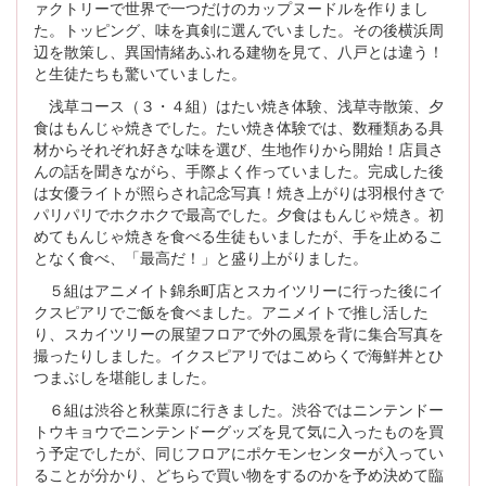
ァクトリーで世界で一つだけのカップヌードルを作りまし
た。トッピング、味を真剣に選んでいました。その後横浜周
辺を散策し、異国情緒あふれる建物を見て、八戸とは違う！
と生徒たちも驚いていました。
浅草コース（３・４組）はたい焼き体験、浅草寺散策、夕
食はもんじゃ焼きでした。たい焼き体験では、数種類ある具
材からそれぞれ好きな味を選び、生地作りから開始！店員さ
んの話を聞きながら、手際よく作っていました。完成した後
は女優ライトが照らされ記念写真！焼き上がりは羽根付きで
パリパリでホクホクで最高でした。夕食はもんじゃ焼き。初
めてもんじゃ焼きを食べる生徒もいましたが、手を止めるこ
となく食べ、「最高だ！」と盛り上がりました。
５組はアニメイト錦糸町店とスカイツリーに行った後にイ
クスピアリでご飯を食べました。アニメイトで推し活した
り、スカイツリーの展望フロアで外の風景を背に集合写真を
撮ったりしました。イクスピアリではこめらくで海鮮丼とひ
つまぶしを堪能しました。
６組は渋谷と秋葉原に行きました。渋谷ではニンテンドー
トウキョウでニンテンドーグッズを見て気に入ったものを買
う予定でしたが、同じフロアにポケモンセンターが入ってい
ることが分かり、どちらで買い物をするのかを予め決めて臨